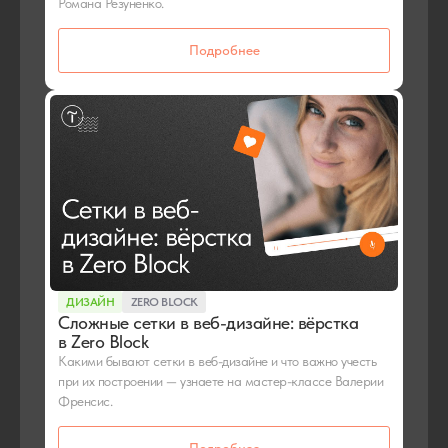
Романа Резуненко.
Подробнее
ДИЗАЙН
ZERO BLOCK
Сложные сетки в веб-дизайне: вёрстка
в Zero Block
Какими бывают сетки в веб-дизайне и что важно учесть
при их построении — узнаете на мастер-классе Валерии
Френсис.