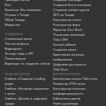
Блог
Создание блога компании
Вакансии. Мы нанимаем
Создание онлайн-курсов
Отзывы о Тильде
SEO на Тильде
Обзор Тильды
Конструктор писем
Медиа-кит
Конструктор форм
Редактор Zero Block
ПОДДЕРЖКА
Пошаговая анимация
Справочный центр
Tilda CRM
Частые вопросы
Личный кабинет
Видеоуроки
Создание квиза
Экспорт кода и API
Адаптивная загрузка
Пожаловаться
изображений
Видеокурс по созданию сайтов
Цифровая доступность
Tilda Docs
TILDA EDUCATION
ДОПОЛНИТЕЛЬНО
Учебник «Создание Landing
Бесплатные иконки Tilda Icons
page»
Генератор UTM-меток
Учебник «Интернет-маркетинг
Конструктор политики
с нуля»
конфиденциальности
Учебник «Дизайн в цифровой
Библиотека цветов
среде»
Найти дизайнера