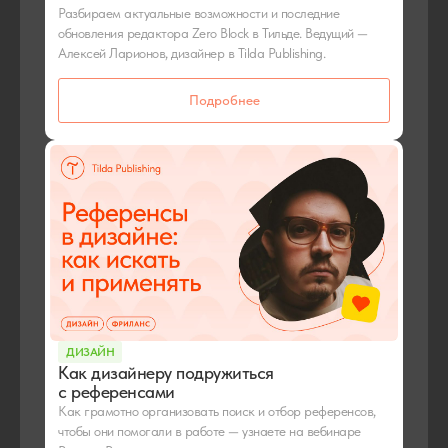
Разбираем актуальные возможности и последние
обновления редактора Zero Block в Тильде. Ведущий —
Алексей Ларионов, дизайнер в Tilda Publishing.
Подробнее
ДИЗАЙН
Как дизайнеру подружиться
с референсами
Как грамотно организовать поиск и отбор референсов,
чтобы они помогали в работе — узнаете на вебинаре